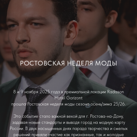
РОСТОВСКАЯ НЕДЕЛЯ МОДЫ
8 и 9 ноября 2025 года в премиальной локации Radisson
Hotel Gorizont
прошла Ростовская неделя моды сезона осень/зима 25/26.
Это событие стало важной вехой для г. Ростова-на-Дону,
задавая новые стандарты и выводя город на модную карту
России. В двух насыщенных днях парада творчества и смелых
решений приняли участие как признанные, так и молодые