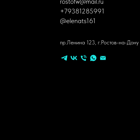
rostofw@mail.ru
+79381285991
@elenats161
пр.Ленина 123, г.Ростов-на-Дону