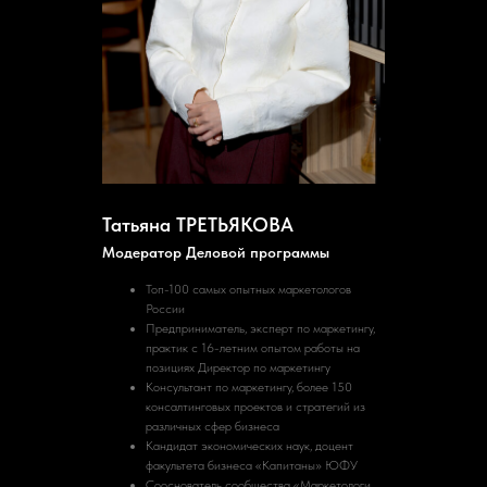
Татьяна ТРЕТЬЯКОВА
Модератор Деловой программы
Топ-100 самых опытных маркетологов
России
Предприниматель, эксперт по маркетингу,
практик с 16-летним опытом работы на
позициях Директор по маркетингу
Консультант по маркетингу, более 150
консалтинговых проектов и стратегий из
различных сфер бизнеса
Кандидат экономических наук, доцент
факультета бизнеса «Капитаны» ЮФУ
Сооснователь сообщества «Маркетологи