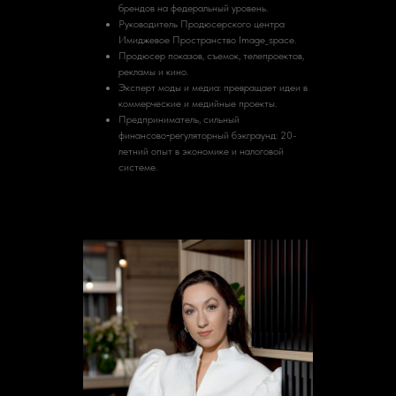
брендов на федеральный уровень.
Руководитель Продюсерского центра
Имиджевое Пространство Image_space.
Продюсер показов, съемок, телепроектов,
рекламы и кино.
Эксперт моды и медиа: превращает идеи в
коммерческие и медийные проекты.
Предприниматель, сильный
финансово‑регуляторный бэкграунд: 20-
летний опыт в экономике и налоговой
системе.